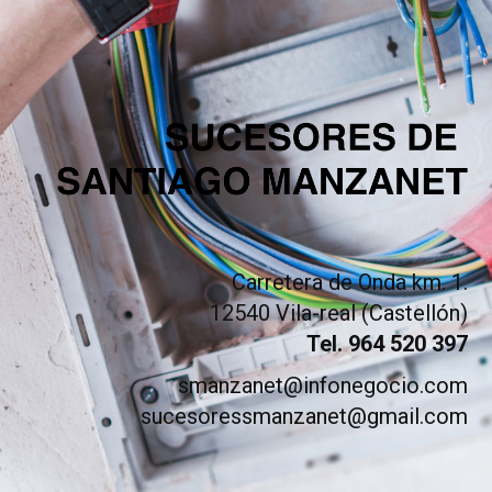
Carretera de Onda km. 1.
12540 Vila-real (Castellón)
Tel. 964 520 397
smanzanet@infonegocio.com
sucesoressmanzanet@gmail.com